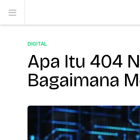
DIGITAL
SERVICES
SECTORS
Product Development
Apa Itu 404 
Telco & Tech
ITERATE
Banking & Fina
Marketing & Social
Bagaimana M
CONTENDR
AI Innovation
ARSANA