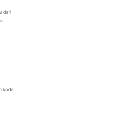
s
dari
al
h kode