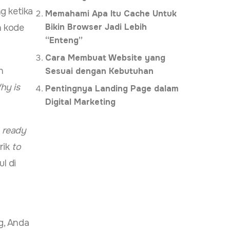
g ketika
Memahami Apa Itu Cache Untuk
Bikin Browser Jadi Lebih
h kode
“Enteng”
Cara Membuat Website yang
n
Sesuai dengan Kebutuhan
hy is
Pentingnya Landing Page dalam
Digital Marketing
h
ready
rik
to
l di
g, Anda