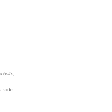
ebsite
,
i kode