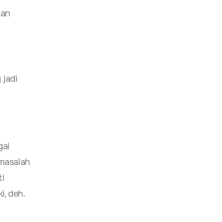
kan
 jadi
gai
masalah
ti
i, deh.