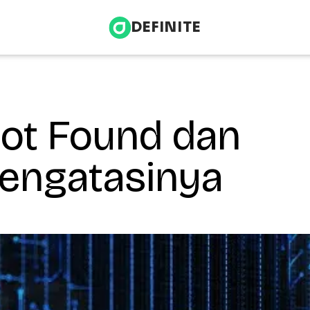
DEFINITE
Not Found dan
Infrastructure & Energy
nce
Health & Wellness
engatasinya