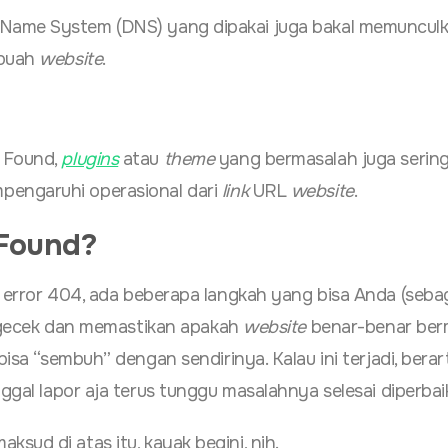
 Name System (DNS) yang dipakai juga bakal memuncul
ebuah
website
.
 Found,
plugins
atau
theme
yang bermasalah juga sering
pengaruhi operasional dari
link
URL
website
.
 Found?
a error 404, ada beberapa langkah yang bisa Anda (seba
 ngecek dan memastikan apakah
website
benar-benar ber
 bisa “sembuh” dengan sendirinya. Kalau ini terjadi, berar
nggal lapor aja terus tunggu masalahnya selesai diperbaik
sud di atas itu, kayak begini, nih.