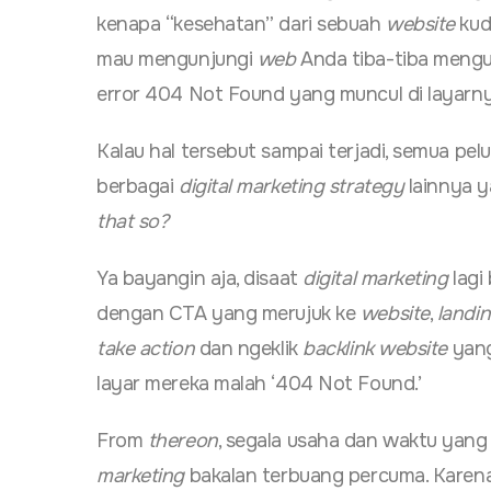
kenapa “kesehatan” dari sebuah
website
kud
mau mengunjungi
web
Anda tiba-tiba mengu
error 404 Not Found yang muncul di layarny
Kalau hal tersebut sampai terjadi, semua pelu
berbagai
digital marketing strategy
lainnya y
that so?
Ya bayangin aja, disaat
digital marketing
lagi
dengan CTA yang merujuk ke
website
,
landi
take action
dan ngeklik
backlink website
yang
layar mereka malah ‘404 Not Found.’
From
thereon
, segala usaha dan waktu yan
marketing
bakalan terbuang percuma. Karena