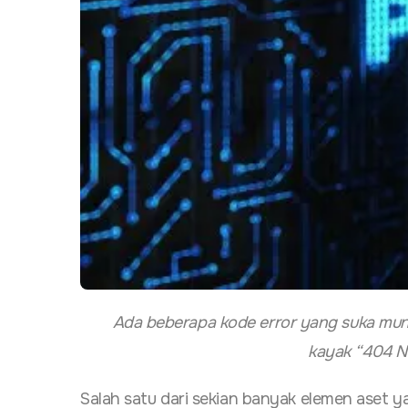
Ada beberapa kode error yang suka munc
kayak “404 No
Salah satu dari sekian banyak elemen aset 