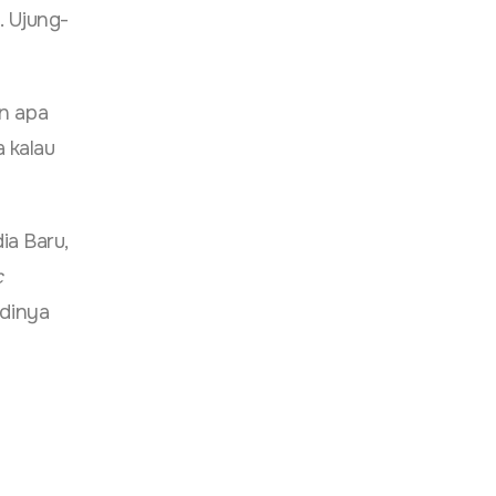
. Ujung-
an apa
 kalau
ia Baru,
c
adinya