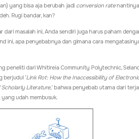
an) yang bisa aja berubah jadi
conversion
rate
nantinya
deh. Rugi bandar, kan?
r dari masalah ini, Anda sendiri juga harus paham deng
d ini, apa penyebabnya dan gimana cara mengatasinya
rang peneliti dari Whitireia Community Polytechnic, Seland
 berjudul ‘
Link Rot: How the Inaccessibility of Electroni
Scholarly Literature,
’ bahwa penyebab utama dari terj
link yang udah membusuk.