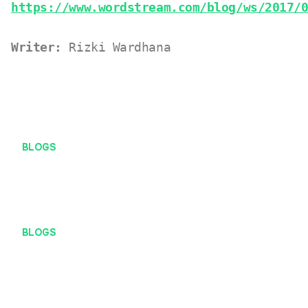
https://www.wordstream.com/blog/ws/2017/
Writer:
Rizki Wardhana
BLOGS
Pengertian Server dan Peran Pentingnya dalam Digital
Marketing
BLOGS
Memahami Apa Itu Cache Untuk Bikin Browser Jadi
Lebih “Enteng”