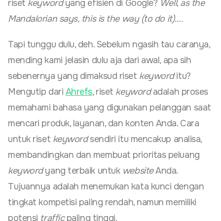
riset
keyword
yang efisien di Google?
Well
,
as the
Mandalorian says, this is the way (to do it)….
Tapi tunggu dulu, deh. Sebelum ngasih tau caranya,
mending kami jelasin dulu aja dari awal, apa sih
sebenernya yang dimaksud riset
keyword
itu?
Mengutip dari
Ahrefs
, riset
keyword
adalah proses
memahami bahasa yang digunakan pelanggan saat
mencari produk, layanan, dan konten Anda. Cara
untuk riset
keyword
sendiri itu mencakup analisa,
membandingkan dan membuat prioritas peluang
keyword
yang terbaik untuk
website
Anda.
Tujuannya adalah menemukan kata kunci dengan
tingkat kompetisi paling rendah, namun memiliki
potensi
traffic
paling tinggi.