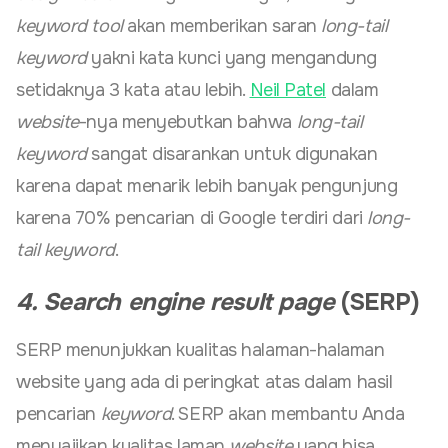
keyword tool
akan memberikan saran
long-tail
keyword
yakni kata kunci yang mengandung
setidaknya 3 kata atau lebih.
Neil Patel
dalam
website
-nya menyebutkan bahwa
long-tail
keyword
sangat disarankan untuk digunakan
karena dapat menarik lebih banyak pengunjung
karena 70% pencarian di Google terdiri dari
long-
tail keyword
.
4. Search engine result page
(SERP)
SERP menunjukkan kualitas halaman-halaman
website yang ada di peringkat atas dalam hasil
pencarian
keyword
. SERP akan membantu Anda
menyajikan kualitas laman
website
yang bisa