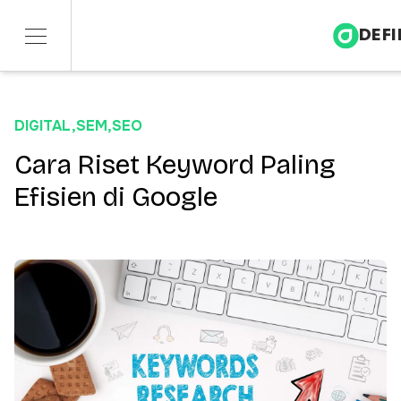
DEFI
Services
DIGITAL
,
SEM
,
SEO
Sectors
Cara Riset Keyword Paling
Efisien di Google
Insights
About
Contact