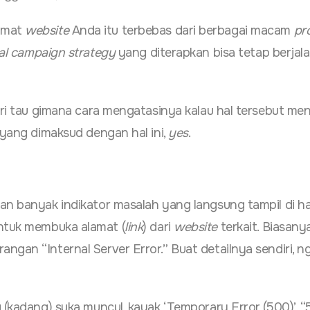
amat
website
Anda itu terbebas dari berbagai macam
pr
tal campaign strategy
yang diterapkan bisa tetap berjala
cari tau gimana cara mengatasinya kalau hal tersebut me
 yang dimaksud dengan hal ini,
yes
.
ian banyak indikator masalah yang langsung tampil di h
ntuk membuka alamat (
link
) dari
website
terkait. Biasanya
ngan “Internal Server Error.” Buat detailnya sendiri, n
g (kadang) suka muncul, kayak ‘Temporary Error (500)’, 