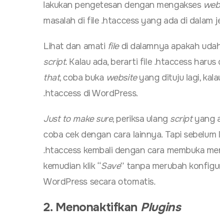
lakukan pengetesan dengan mengakses
web
masalah di file .htaccess yang ada di dalam je
Lihat dan amati
file
di dalamnya apakah uda
script
. Kalau ada, berarti file .htaccess harus
that
, coba buka
website
yang dituju lagi, kal
.htaccess di WordPress.
Just to make sure
, periksa ulang
script
yang a
coba cek dengan cara lainnya. Tapi sebelum l
.htaccess kembali dengan cara membuka me
kemudian klik “
Save
” tanpa merubah konfigu
WordPress secara otomatis.
2. Menonaktifkan
Plugins