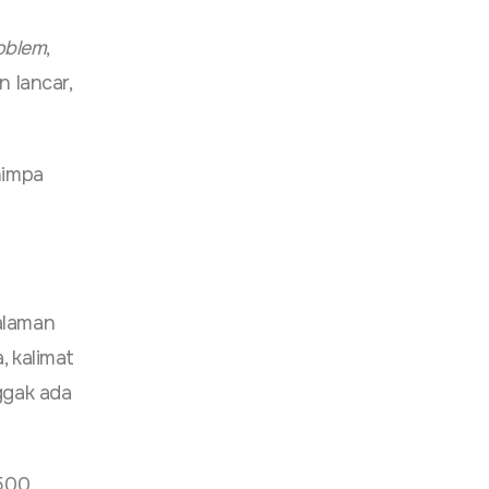
oblem
,
n lancar,
nimpa
alaman
, kalimat
ggak ada
“500