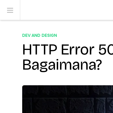
DEV AND DESIGN
SERVICES
SECTORS
Product Development
HTTP Error 5
Telco & Tech
ITERATE
Banking & Fina
Marketing & Social
Bagaimana?
CONTENDR
AI Innovation
ARSANA