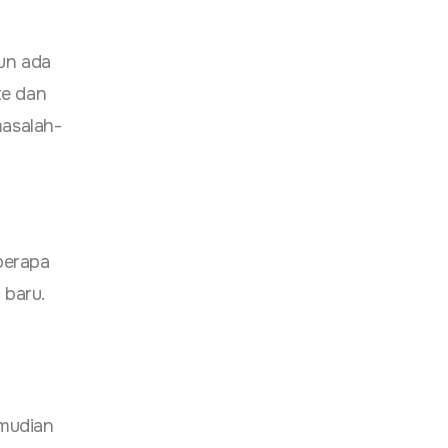
un ada
te dan
asalah-
berapa
 baru.
emudian