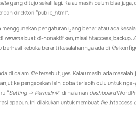
site
yang dituju sekali lagi. Kalau masih belum bisa juga,
roan direktori “public_html”.
h menggunakan pengaturan yang benar atau ada kesal
 di
rename
buat di-nonaktifkan, misal htaccess_backup.
A
au berhasil kebuka berarti kesalahannya ada di
file
konfig
da di dalam
file
tersebut, yes. Kalau masih ada masalah j
anjut ke pengecekan lain, coba terlebih dulu untuk nge-
nu “
Setting -> Permalink
” di halaman
dashboard
WordPr
rasi apapun. Ini dilakukan untuk membuat
file
.htaccess
d