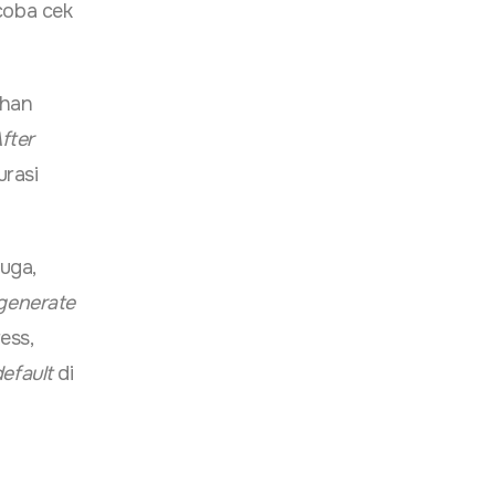
 coba cek
ahan
fter
urasi
uga,
generate
ess,
efault
di