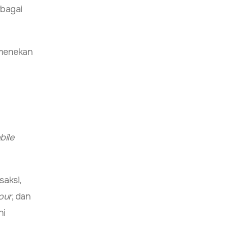
rbagai
 menekan
bile
saksi,
our
, dan
hi