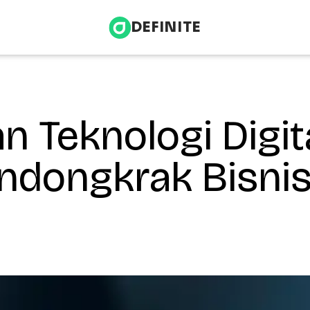
DEFINITE
 Teknologi Digit
Infrastructure & Energy
nce
Health & Wellness
ndongkrak Bisni