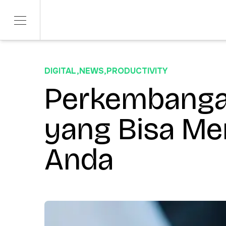
DIGITAL
,
NEWS
,
PRODUCTIVITY
SERVICES
SECTORS
Product Development
Perkembangan
Telco & Tech
ITERATE
Banking & Fina
Marketing & Social
yang Bisa Me
CONTENDR
AI Innovation
Anda
ARSANA