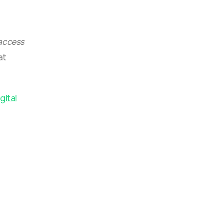
i
access
at
gital