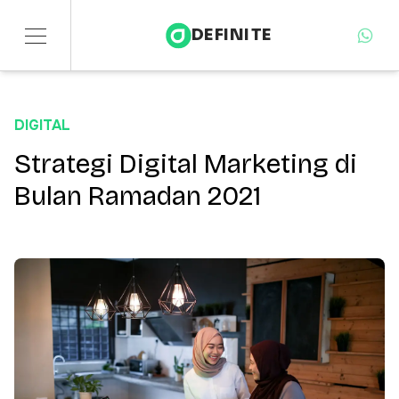
DEFINITE
Services
DIGITAL
Sectors
Strategi Digital Marketing di
Bulan Ramadan 2021
Insights
About
Contact